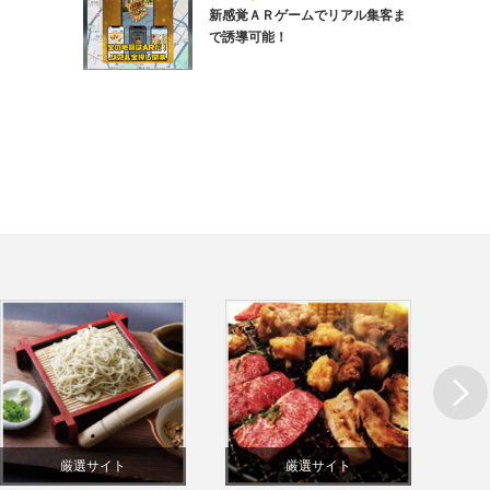
新感覚ＡＲゲームでリアル集客ま
で誘導可能！
Next
厳選サイト
厳選サイト