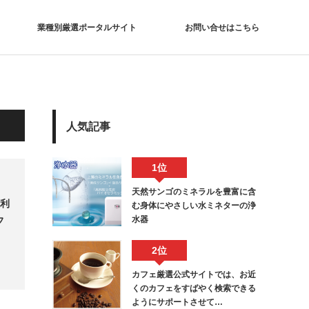
業種別厳選ポータルサイト
お問い合せはこちら
人気記事
1位
天然サンゴのミネラルを豊富に含
社利
む身体にやさしい水ミネターの浄
水器
フ
2位
カフェ厳選公式サイトでは、お近
くのカフェをすばやく検索できる
ようにサポートさせて…