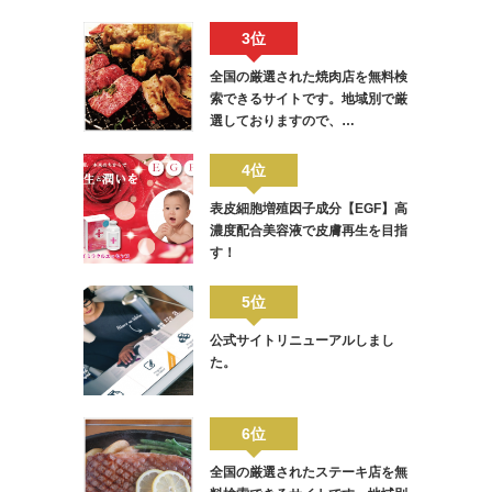
3位
全国の厳選された焼肉店を無料検
索できるサイトです。地域別で厳
選しておりますので、…
4位
表皮細胞増殖因子成分【EGF】高
濃度配合美容液で皮膚再生を目指
す！
5位
公式サイトリニューアルしまし
た。
6位
全国の厳選されたステーキ店を無